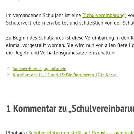
Im vergangenen Schuljahr ist eine
“Schulvereinbarung”
von
Schülervertretern erarbeitet und schließlich von der Sch
Zu Beginn des Schuljahres ist diese Vereinbarung in den
einmal vorgestellt worden. Sie wird nun von allen Beteili
die Regeln und Verhaltensgrundsätze einzuhalten.
Sommer-Bundesjugendspiele
Kursfahrt der 11, 12 und 13: Die Documenta 12 in Kassel
1 Kommentar zu „Schulvereinbaru
Pingback:
Schulvereinbarung stößt auf Skepsis — gymnas