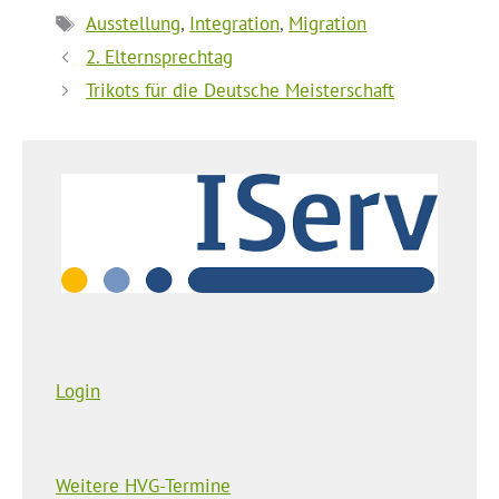
Schlagwörter
Ausstellung
,
Integration
,
Migration
2. Elternsprechtag
Trikots für die Deutsche Meisterschaft
Login
Weitere HVG-Termine