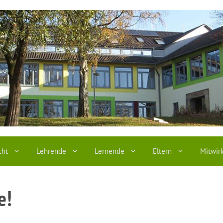
cht
Lehrende
Lernende
Eltern
Mitwir
e!