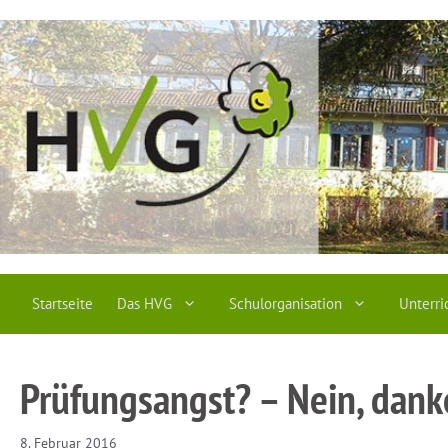
Zum
Inhalt
springen
Startseite
Das HVG
Schulorganisation
Unterri
Prüfungsangst? – Nein, dank
8. Februar 2016