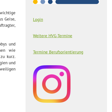
wichtige
s Geise,
Login
tragter,
Weitere HVG-Termine
bbys und
emen wie
Termine Berufsorientierung
zu kurz.
rgien und
weiligen