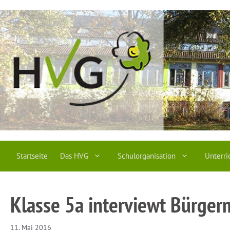
Zum
Inhalt
springen
Startseite
Das HVG
Schulorganisation
Unterri
Klasse 5a interviewt Bürge
11. Mai 2016