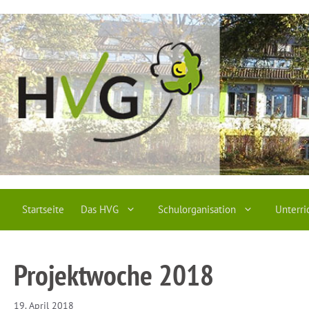
Zum
Inhalt
springen
Startseite
Das HVG
Schulorganisation
Unterri
Projektwoche 2018
19. April 2018