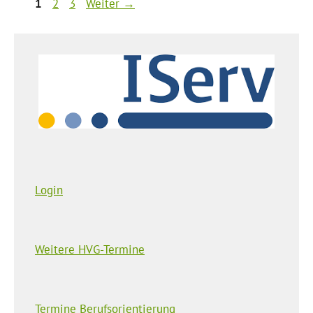
Seite
Seite
Seite
1
2
3
Weiter
→
Login
Weitere HVG-Termine
Termine Berufsorientierung