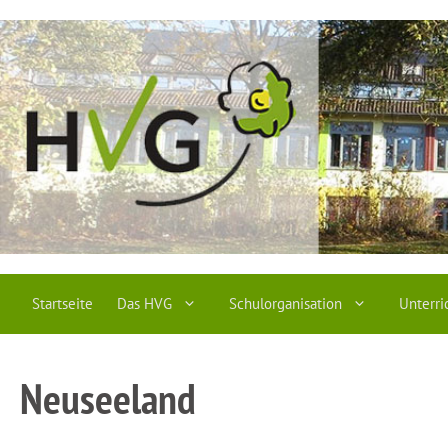
Zum
Inhalt
springen
Startseite
Das HVG
Schulorganisation
Unterri
Neuseeland