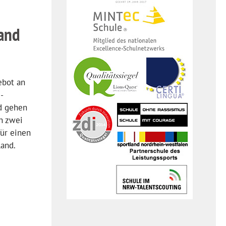
and
ebot an
-
nd gehen
n zwei
für einen
land.