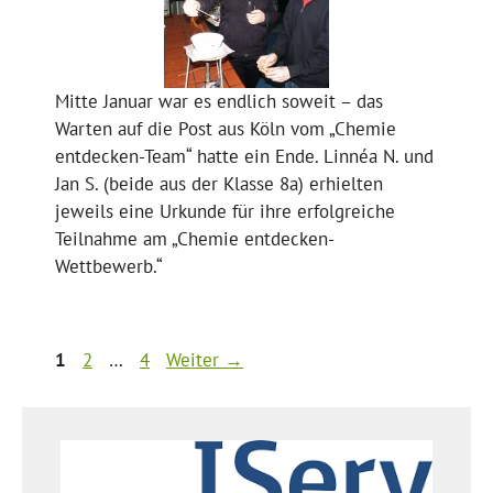
Mitte Januar war es endlich soweit – das
Warten auf die Post aus Köln vom „Chemie
entdecken-Team“ hatte ein Ende. Linnéa N. und
Jan S. (beide aus der Klasse 8a) erhielten
jeweils eine Urkunde für ihre erfolgreiche
Teilnahme am „Chemie entdecken-
Wettbewerb.“
Seite
Seite
Seite
1
2
…
4
Weiter
→