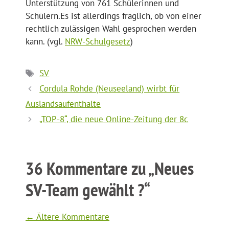
Unterstützung von 761 Schülerinnen und
Schülern.Es ist allerdings fraglich, ob von einer
rechtlich zulässigen Wahl gesprochen werden
kann. (vgl.
NRW-Schulgesetz
)
Schlagwörter
SV
Cordula Rohde (Neuseeland) wirbt für
Auslandsaufenthalte
„TOP-8“, die neue Online-Zeitung der 8c
36 Kommentare zu „Neues
SV-Team gewählt ?“
Kommentarnavigation
← Ältere Kommentare